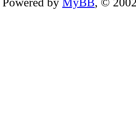
Powered by
MyBB
, © 200