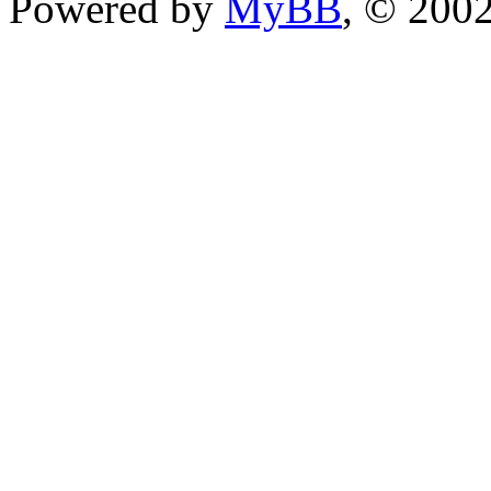
Powered by
MyBB
, © 200