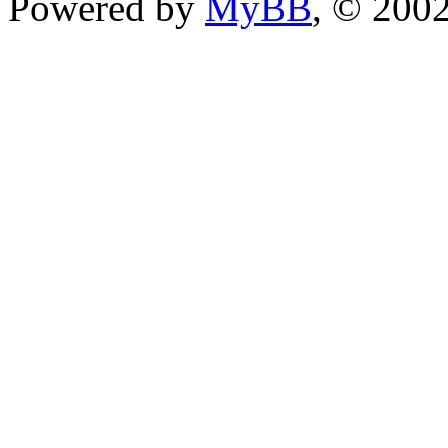
Powered by
MyBB
, © 200