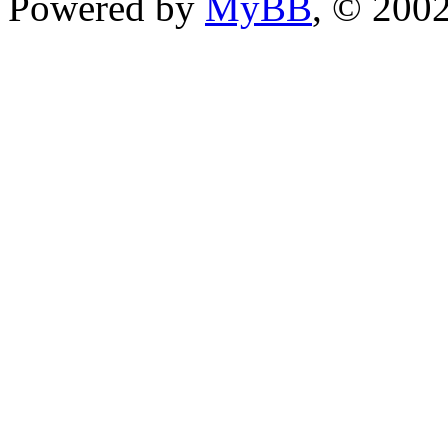
Powered by
MyBB
, © 200