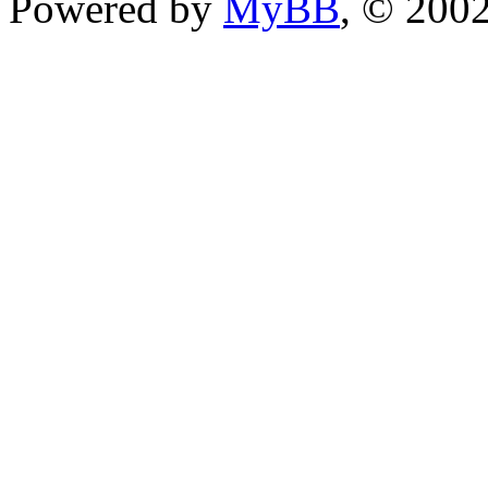
Powered by
MyBB
, © 200