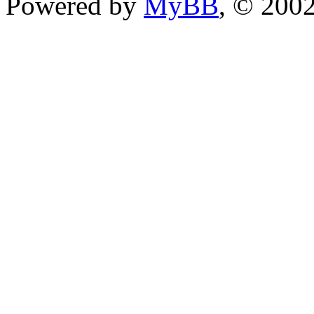
Powered by
MyBB
, © 200