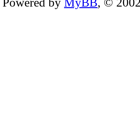
Powered by
MyBB
, © 200