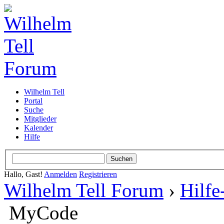
Wilhelm Tell
Portal
Suche
Mitglieder
Kalender
Hilfe
Hallo, Gast!
Anmelden
Registrieren
Wilhelm Tell Forum
›
Hilfe
MyCode