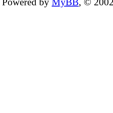
Powered by
MyBB
, © 200