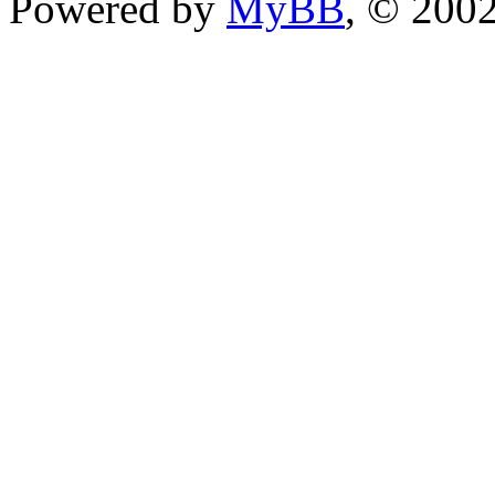
Powered by
MyBB
, © 200