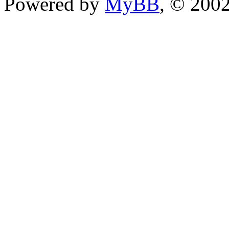
Powered by
MyBB
, © 200