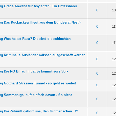
Gratis Anwälte für Asylanten! Ein Unfassbarer
on 5 durchschnittlich
0
13
Das Kuckucksei fliegt aus dem Bundesrat Nest >
on 5 durchschnittlich
0
11
Was heisst Rasa? Die sind die schlechten
on 5 durchschnittlich
0
11
Kriminelle Ausländer müssen ausgeschafft werden
on 5 durchschnittlich
0
12
Die NO Billag Initiative kommt vors Volk
on 5 durchschnittlich
0
12
Gotthard Strassen Tunnel - so geht es weiter!
on 5 durchschnittlich
0
12
Sommaruga läuft einfach davon - So nicht
on 5 durchschnittlich
0
12
Die Zukunft gehört uns, den Gutmenschen...!?
on 5 durchschnittlich
0
12