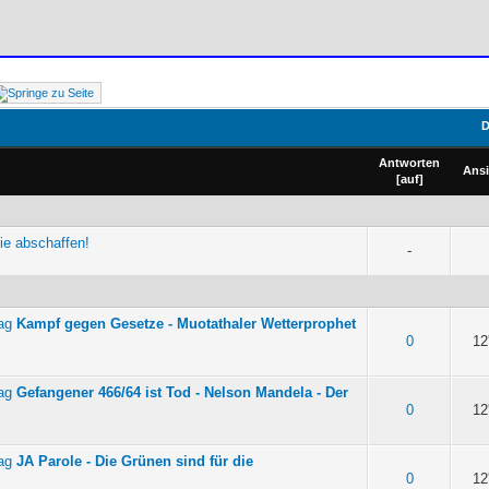
D
Antworten
Ans
[
auf
]
tie abschaffen!
-
Kampf gegen Gesetze - Muotathaler Wetterprophet
on 5 durchschnittlich
0
12
Gefangener 466/64 ist Tod - Nelson Mandela - Der
on 5 durchschnittlich
0
12
JA Parole - Die Grünen sind für die
on 5 durchschnittlich
0
12