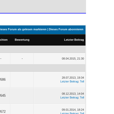
ieses Forum als gelesen markieren
|
Dieses Forum abonnieren
ichten
Bewertung
Letzter Beitrag
-
-
08.04.2015, 21:30
28.07.2013, 19:34
'686
Letzter Beitrag
:
Tell
08.12.2013, 14:04
'645
Letzter Beitrag
:
Tell
09.01.2014, 18:24
'672
Letzter Beitrag
:
Tell