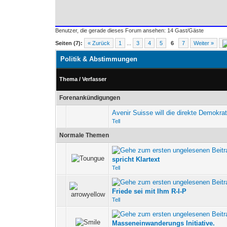
Benutzer, die gerade dieses Forum ansehen: 14 Gast/Gäste
Seiten (7):
« Zurück
1
...
3
4
5
6
7
Weiter »
Politik & Abstimmungen
Thema
/
Verfasser
Forenankündigungen
Avenir Suisse will die direkte Demokra
Tell
Normale Themen
0 Bewertung(en) - 0 v
spricht Klartext
Tell
0 Bewertung(en) - 0 v
Friede sei mit Ihm R-I-P
Tell
0 Bewertung(en) - 0 v
Masseneinwanderungs Initiative.