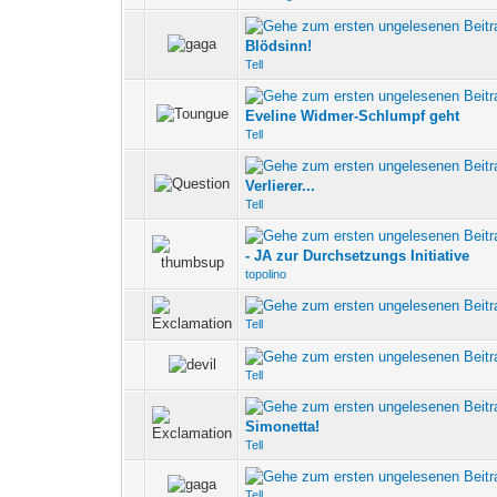
0 Bewertung(en) - 0 v
Blödsinn!
Tell
0 Bewertung(en) - 0 v
Eveline Widmer-Schlumpf geht
Tell
0 Bewertung(en) - 0 v
Verlierer...
Tell
0 Bewertung(en) - 0 v
- JA zur Durchsetzungs Initiative
topolino
0 Bewertung(en) - 0 v
Tell
0 Bewertung(en) - 0 v
Tell
0 Bewertung(en) - 0 v
Simonetta!
Tell
0 Bewertung(en) - 0 v
Tell