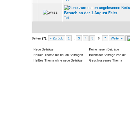
0 Bewertung(en) - 0 v
Besuch an der 1.August Feier
Tell
Seiten (7):
« Zurück
1
...
3
4
5
6
7
Weiter »
Neue Beiträge
Keine neuen Beiträge
Heißes Thema mit neuen Beiträgen
Beinhaltet Beiträge von dir
Heißes Thema ohne neue Beiträge
Geschlossenes Thema