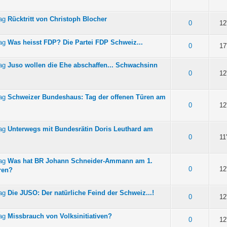
Rücktritt von Christoph Blocher
on 5 durchschnittlich
0
12
Was heisst FDP? Die Partei FDP Schweiz...
on 5 durchschnittlich
0
17
Juso wollen die Ehe abschaffen... Schwachsinn
on 5 durchschnittlich
0
12
Schweizer Bundeshaus: Tag der offenen Türen am
on 5 durchschnittlich
0
12
Unterwegs mit Bundesrätin Doris Leuthard am
on 5 durchschnittlich
0
11
Was hat BR Johann Schneider-Ammann am 1.
on 5 durchschnittlich
0
12
ren?
Die JUSO: Der natürliche Feind der Schweiz...!
on 5 durchschnittlich
0
12
Missbrauch von Volksinitiativen?
on 5 durchschnittlich
0
12