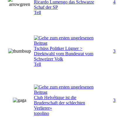
Ricardo Lumengo das Schwarze
4
Schaf der SP
Tell
Tschüss Politker Lügner >
3
Direktwahl vom Bundesrat vom
Schweizer Volk
Tell
Club Helvétique ist die
3
Bruderschaft der schlechten
Verlierer»
topolino