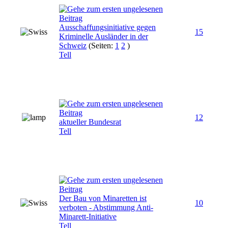
Ausschaffungsinitiative gegen
15
Kriminelle Ausländer in der
Schweiz
(Seiten:
1
2
)
Tell
12
aktueller Bundesrat
Tell
Der Bau von Minaretten ist
10
verboten - Abstimmung Anti-
Minarett-Initiative
Tell