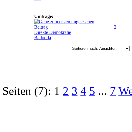
Umfrage:
2
Direkte Demokratie
Badooda
Seiten (7):
1
2
3
4
5
...
7
We