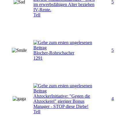
5
im erwerbsfähigen Alter beziehen
IV-Rente.
Tell
5
Blocher-Rohrschacher
1291
AbzockerInitiative: "Gegen die
4
Abzockerei" gieriger Bonus
Manager - STOP diese Diebe!
Tell