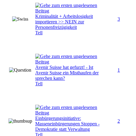
Kriminalität + Arbeitslosigkeit
3
importieren >> NEIN zur
Personenfreizügigkeit
Tell
Avenir Suisse hat gefurzt! - Ist
1
Avenir Suisse ein Misthaufen der
sprechen kann?
Tell
Einbürgerungsinitiative:
2
Masseneinbürgerungen Stoppen -
Demokratie statt Verwaltung
Tell