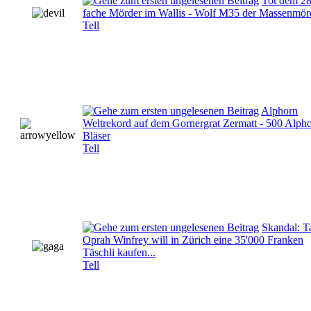
Tot dem 28
fache Mörder im Wallis - Wolf M35 der Massenmör
Tell
Alphorn
Weltrekord auf dem Gornergrat Zermatt - 500 Alph
Bläser
Tell
Skandal: T
Oprah Winfrey will in Zürich eine 35'000 Franken
Täschli kaufen...
Tell