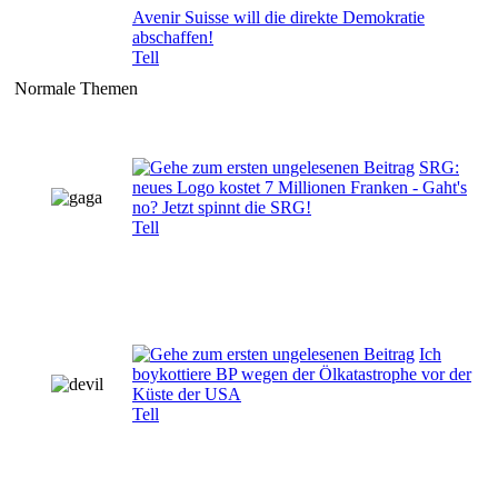
Avenir Suisse will die direkte Demokratie
abschaffen!
Tell
Normale Themen
SRG:
neues Logo kostet 7 Millionen Franken - Gaht's
no? Jetzt spinnt die SRG!
Tell
Ich
boykottiere BP wegen der Ölkatastrophe vor der
Küste der USA
Tell