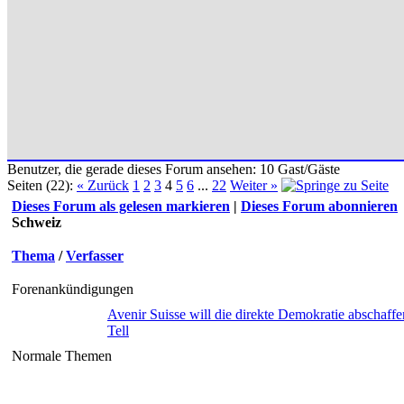
Benutzer, die gerade dieses Forum ansehen: 10 Gast/Gäste
Seiten (22):
« Zurück
1
2
3
4
5
6
...
22
Weiter »
Dieses Forum als gelesen markieren
|
Dieses Forum abonnieren
Schweiz
Thema
/
Verfasser
Forenankündigungen
Avenir Suisse will die direkte Demokratie abschaffe
Tell
Normale Themen