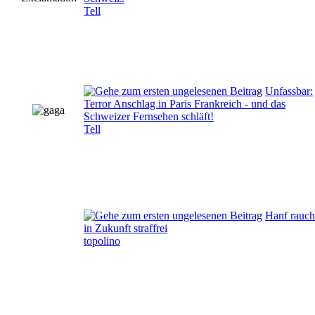
Tell
Unfassbar:
Terror Anschlag in Paris Frankreich - und das
Schweizer Fernsehen schläft!
Tell
Hanf rauc
in Zukunft straffrei
topolino