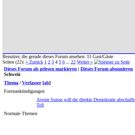
Benutzer, die gerade dieses Forum ansehen: 11 Gast/Gäste
Seiten (22):
« Zurück
1
2
3
4
5
6
...
22
Weiter »
Dieses Forum als gelesen markieren
|
Dieses Forum abonnieren
Schweiz
Thema
/
Verfasser
[
ab
]
Forenankündigungen
Avenir Suisse will die direkte Demokratie abschaff
Tell
Normale Themen