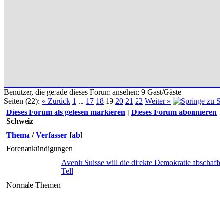
Benutzer, die gerade dieses Forum ansehen: 9 Gast/Gäste
Seiten (22):
« Zurück
1
...
17
18
19
20
21
22
Weiter »
Dieses Forum als gelesen markieren
|
Dieses Forum abonnieren
Schweiz
Thema
/
Verfasser
[
ab
]
Forenankündigungen
Avenir Suisse will die direkte Demokratie abschaff
Tell
Normale Themen