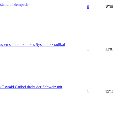
stand in Sempach
0
8'3
ssen sind ein krankes System >> radikal
1
12'8
Oswald Grübel droht der Schweiz mit
1
15'1