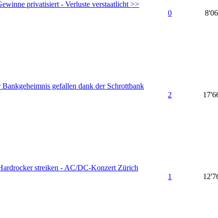
inne privatisiert - Verluste verstaatlicht >>
0
8'0
 Bankgeheimnis gefallen dank der Schrottbank
2
17'6
ardrocker streiken - AC/DC-Konzert Zürich
1
12'7