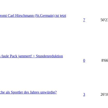
romi Carl Hirschmann (St.Germain) ist jetzt
7
50'2
s faule Pack jammert! > Stundenreduktion
0
8'6
che als Sportler des Jahres unwürdig?
3
26'1