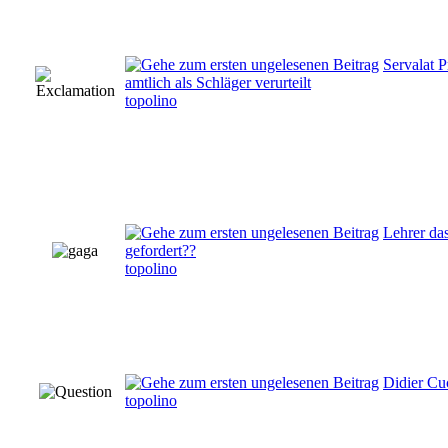
Servalat P
amtlich als Schläger verurteilt
topolino
Lehrer da
gefordert??
topolino
Didier Cu
topolino