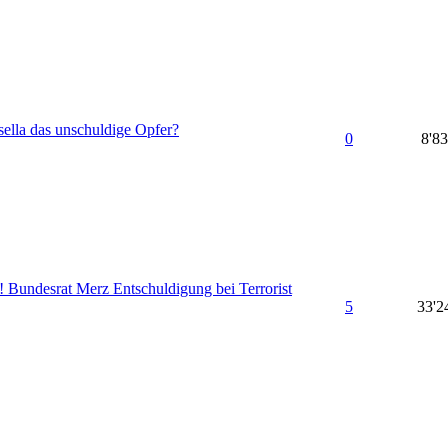
sella das unschuldige Opfer?
0
8'8
! Bundesrat Merz Entschuldigung bei Terrorist
5
33'2