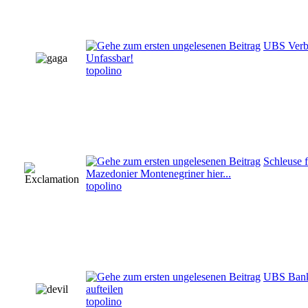
UBS Verbr
Unfassbar!
topolino
Schleuse 
Mazedonier Montenegriner hier...
topolino
UBS Bank 
aufteilen
topolino