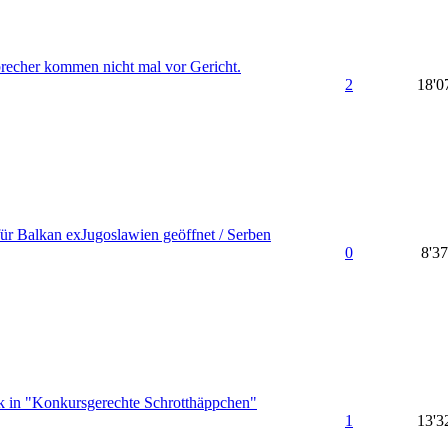
echer kommen nicht mal vor Gericht.
2
18'0
für Balkan exJugoslawien geöffnet / Serben
0
8'3
in "Konkursgerechte Schrotthäppchen"
1
13'3