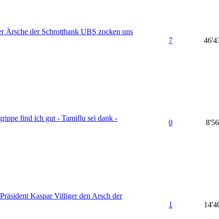
r Ärsche der Schrottbank UBS zocken uns
7
46'4
ippe find ich gut - Tamiflu sei dank -
0
8'5
räsident Kaspar Villiger den Arsch der
1
14'4