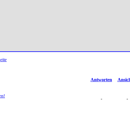
Antworten
Ansic
en!
-
-