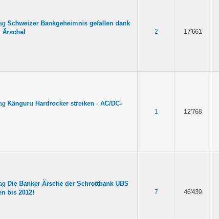
Schweizer Bankgeheimnis gefallen dank
2
17'661
 Ärsche!
Känguru Hardrocker streiken - AC/DC-
1
12'768
Die Banker Ärsche der Schrottbank UBS
7
46'439
n bis 2012!