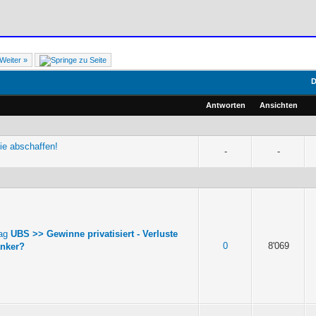
Weiter »
D
Antworten
Ansichten
tie abschaffen!
-
-
UBS >> Gewinne privatisiert - Verluste
0
8'069
anker?