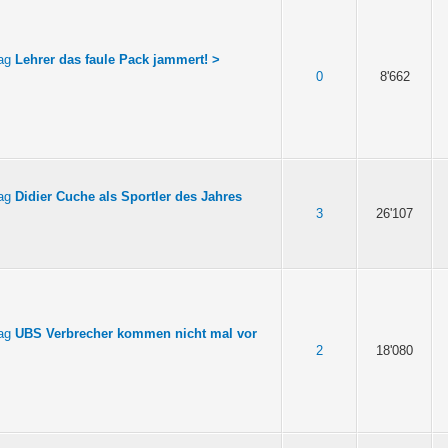
Lehrer das faule Pack jammert! >
0
8'662
Didier Cuche als Sportler des Jahres
3
26'107
UBS Verbrecher kommen nicht mal vor
2
18'080