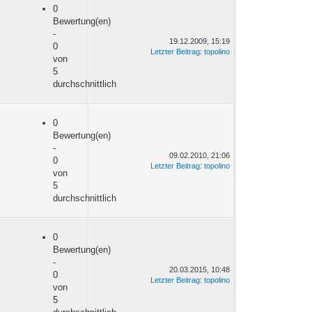
0
Bewertung(en)
-
19.12.2009, 15:19
0
Letzter Beitrag
:
topolino
von
5
durchschnittlich
0
Bewertung(en)
-
09.02.2010, 21:06
0
Letzter Beitrag
:
topolino
von
5
durchschnittlich
0
Bewertung(en)
-
20.03.2015, 10:48
0
Letzter Beitrag
:
topolino
von
5