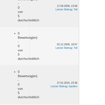
-
17.09.2009, 13:06
0
Letzter Beitrag
:
Tell
von
5
durchschnittlich
0
Bewertung(en)
-
02.12.2009, 18:57
0
Letzter Beitrag
:
Tell
von
5
durchschnittlich
0
Bewertung(en)
-
27.01.2015, 23:36
0
Letzter Beitrag
:
topolino
von
5
durchschnittlich