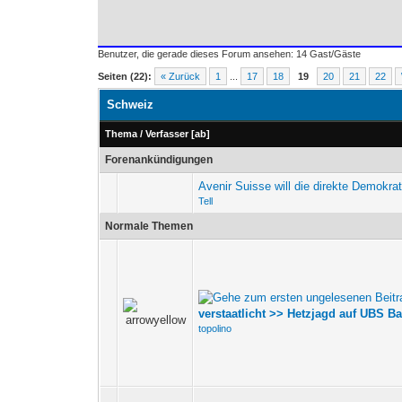
Benutzer, die gerade dieses Forum ansehen: 14 Gast/Gäste
Seiten (22):
« Zurück
1
...
17
18
19
20
21
22
Schweiz
Thema
/
Verfasser
[
ab
]
Forenankündigungen
Avenir Suisse will die direkte Demokra
Tell
Normale Themen
verstaatlicht >> Hetzjagd auf UBS B
topolino