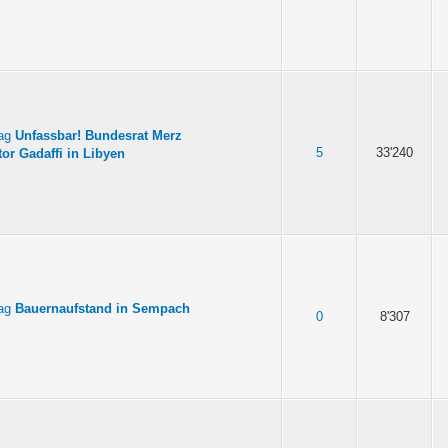
Unfassbar! Bundesrat Merz
5
33'240
tor Gadaffi in Libyen
Bauernaufstand in Sempach
0
8'307