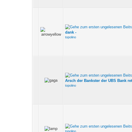
dank -
topolino
Arsch der Bankster der UBS Bank ret
topolino
topolino