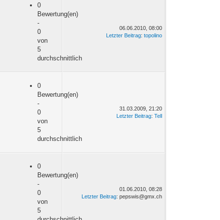
0
Bewertung(en)
-
06.06.2010, 08:00
0
Letzter Beitrag
:
topolino
von
5
durchschnittlich
0
Bewertung(en)
-
31.03.2009, 21:20
0
Letzter Beitrag
:
Tell
von
5
durchschnittlich
0
Bewertung(en)
-
01.06.2010, 08:28
0
Letzter Beitrag
: pepswis@gmx.ch
von
5
durchschnittlich