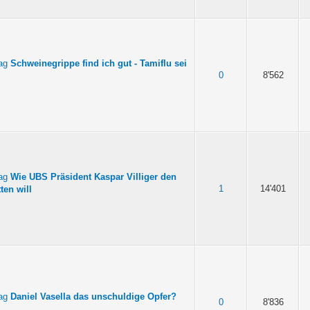
Schweinegrippe find ich gut - Tamiflu sei
0
8'562
Wie UBS Präsident Kaspar Villiger den
1
14'401
ten will
Daniel Vasella das unschuldige Opfer?
0
8'836