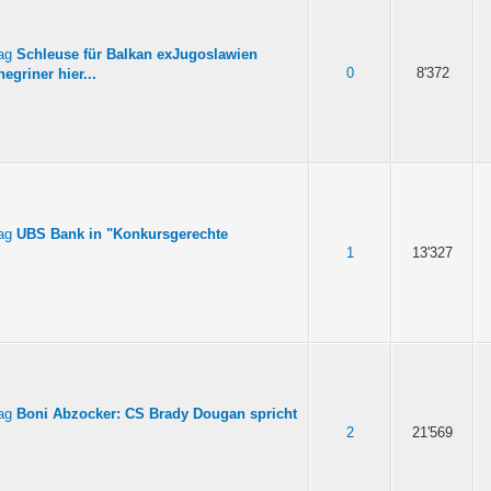
Schleuse für Balkan exJugoslawien
0
8'372
egriner hier...
UBS Bank in "Konkursgerechte
1
13'327
Boni Abzocker: CS Brady Dougan spricht
2
21'569