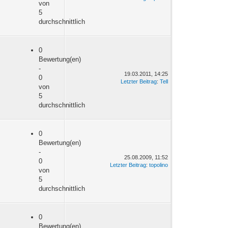
von
5
durchschnittlich
0
Bewertung(en)
-
19.03.2011, 14:25
0
Letzter Beitrag
:
Tell
von
5
durchschnittlich
0
Bewertung(en)
-
25.08.2009, 11:52
0
Letzter Beitrag
:
topolino
von
5
durchschnittlich
0
Bewertung(en)