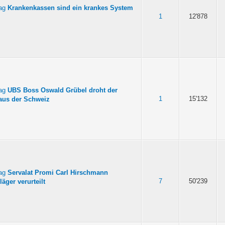
Krankenkassen sind ein krankes System
1
12'878
UBS Boss Oswald Grübel droht der
1
15'132
aus der Schweiz
Servalat Promi Carl Hirschmann
7
50'239
läger verurteilt