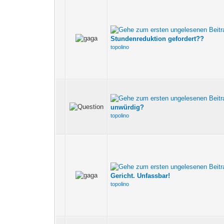
Stundenreduktion gefordert??
topolino
unwürdig?
topolino
Gericht. Unfassbar!
topolino