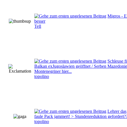
Migros - 
besser
Tell
Schleuse f
Balkan exJugoslawien geöffnet / Serben Mazedonie
Montenegriner hier...
topolino
Lehrer das
faule Pack jammert! > Stundenreduktion gefordert?
topolino