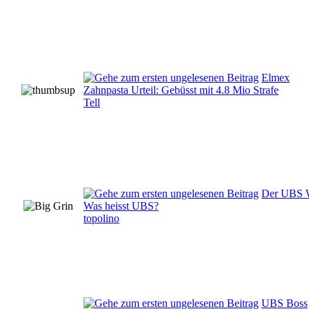
Elmex
Zahnpasta Urteil: Gebüsst mit 4.8 Mio Strafe
Tell
Der UBS W
Was heisst UBS?
topolino
UBS Boss