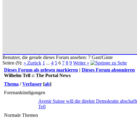
Benutzer, die gerade dieses Forum ansehen: 7 Gast/Gäste
Seiten (9):
« Zurück
1
...
4
5
6
7
8
9
Weiter »
Dieses Forum als gelesen markieren
|
Dieses Forum abonnieren
Wilhelm Tell :: The Portal News
Thema
/
Verfasser
[
ab
]
Forenankündigungen
Avenir Suisse will die direkte Demokratie abschaff
Tell
Normale Themen