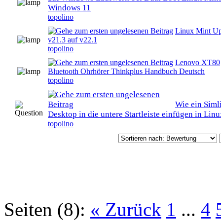
0 Bewertung(en) - 0 von 5 durchschnittlich
Windows 11
topolino
Linux Mint U
0 Bewertung(en) - 0 von 5 durchschnittlich
v21.3 auf v22.1
topolino
Lenovo XT80
0 Bewertung(en) - 0 von 5 durchschnittlich
Bluetooth Ohrhörer Thinkplus Handbuch Deutsch
topolino
Wie ein Sim
0 Bewertung(en) - 0 von 5 durchschnittlich
Desktop in die untere Startleiste einfügen in Lin
topolino
Seiten (8):
« Zurück
1
...
4