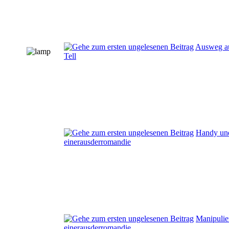
Ausweg au
Tell
Handy un
einerausderromandie
Manipulie
einerausderromandie