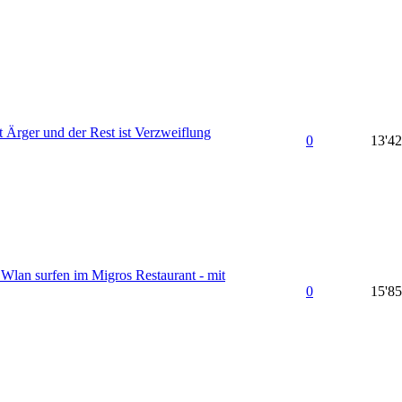
t Ärger und der Rest ist Verzweiflung
0
13'4
 Wlan surfen im Migros Restaurant - mit
0
15'8