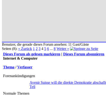
Benutzer, die gerade dieses Forum ansehen: 11 Gast/Gäste
Seiten (8):
« Zurück
1
2
3
4
5
6
...
8
Weiter »
Dieses Forum als gelesen markieren
|
Dieses Forum abonnieren
Internet & Computer
Thema
/
Verfasser
Forenankündigungen
Avenir Suisse will die direkte Demokratie abschaff
Tell
Normale Themen