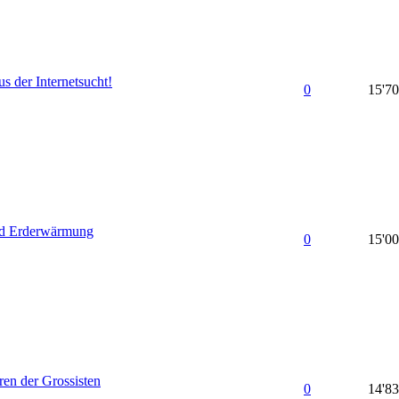
s der Internetsucht!
0
15'7
d Erderwärmung
0
15'0
ren der Grossisten
0
14'8