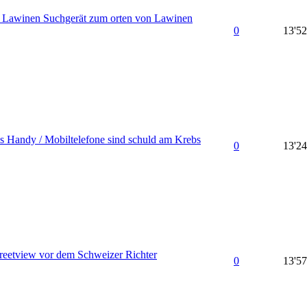
 Lawinen Suchgerät zum orten von Lawinen
0
13'5
s Handy / Mobiltelefone sind schuld am Krebs
0
13'2
reetview vor dem Schweizer Richter
0
13'5