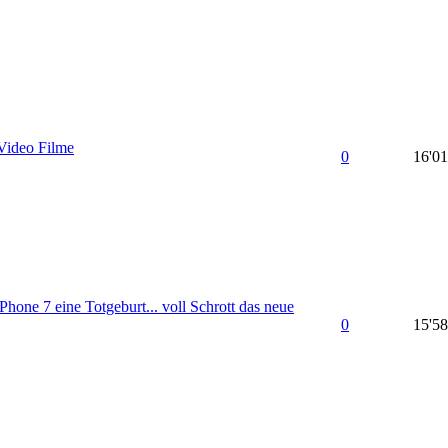
Video Filme
0
16'0
hone 7 eine Totgeburt... voll Schrott das neue
0
15'5