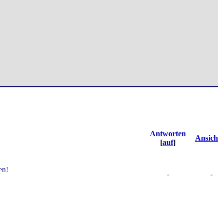
Antworten
Ansich
[
auf
]
en!
-
-