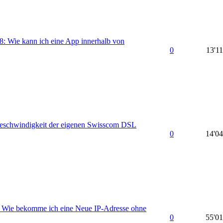
: Wie kann ich eine App innerhalb von
0
13'1
Geschwindigkeit der eigenen Swisscom DSL
0
14'0
: Wie bekomme ich eine Neue IP-Adresse ohne
0
55'0