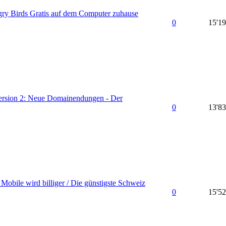
y Birds Gratis auf dem Computer zuhause
0
15'1
Version 2: Neue Domainendungen - Der
0
13'8
Mobile wird billiger / Die günstigste Schweiz
0
15'5