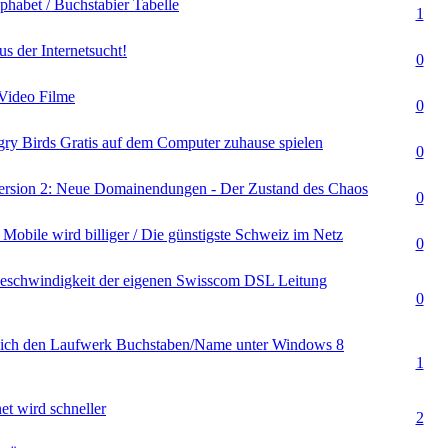
phabet / Buchstabier Tabelle
(en) - 0 von 5 durchschnittlich
1
s der Internetsucht!
(en) - 0 von 5 durchschnittlich
0
Video Filme
(en) - 0 von 5 durchschnittlich
0
y Birds Gratis auf dem Computer zuhause spielen
(en) - 0 von 5 durchschnittlich
0
Version 2: Neue Domainendungen - Der Zustand des Chaos
(en) - 0 von 5 durchschnittlich
0
Mobile wird billiger / Die günstigste Schweiz im Netz
(en) - 0 von 5 durchschnittlich
0
Geschwindigkeit der eigenen Swisscom DSL Leitung
(en) - 0 von 5 durchschnittlich
0
 ich den Laufwerk Buchstaben/Name unter Windows 8
(en) - 0 von 5 durchschnittlich
1
et wird schneller
(en) - 0 von 5 durchschnittlich
2