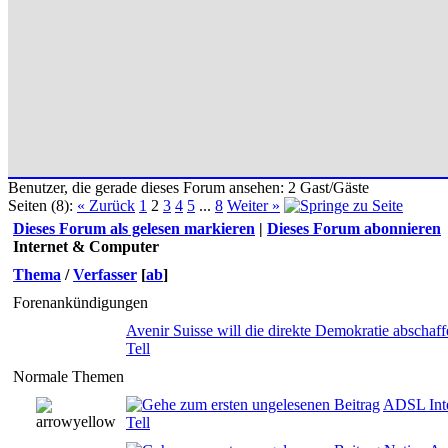
Benutzer, die gerade dieses Forum ansehen: 2 Gast/Gäste
Seiten (8):
« Zurück
1
2
3
4
5
...
8
Weiter »
Dieses Forum als gelesen markieren
|
Dieses Forum abonnieren
Internet & Computer
Thema
/
Verfasser
[
ab
]
Forenankündigungen
Avenir Suisse will die direkte Demokratie abschaff
Tell
Normale Themen
ADSL Inte
0 Bewertung
Tell