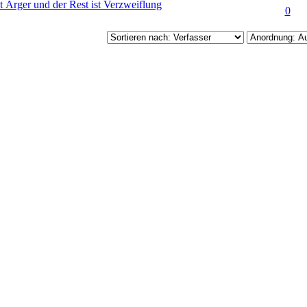
t Ärger und der Rest ist Verzweiflung
(en) - 0 von 5 durchschnittlich
0