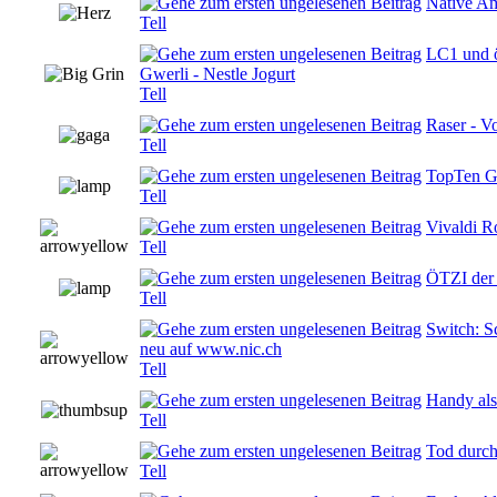
Native Am
0 Bewertung
Tell
LC1 und ö
Gwerli - Nestle Jogurt
0 Bewertung
Tell
Raser - Vo
0 Bewertung
Tell
TopTen Go
0 Bewertung
Tell
Vivaldi R
0 Bewertung
Tell
ÖTZI der 
0 Bewertung
Tell
Switch: S
neu auf www.nic.ch
0 Bewertung
Tell
Handy als
0 Bewertung
Tell
Tod durch
0 Bewertung
Tell