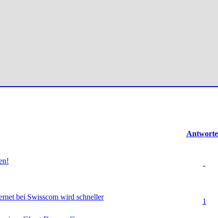
Antwort
en!
-
rnet bei Swisscom wird schneller
(en) - 0 von 5 durchschnittlich
1