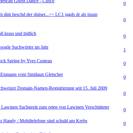
erican Ghost Dance - Cusco
(en) - 0 von 5 durchschnittlich
0
i düü heschd der shiiser...>> LC1 jagds dr als üsum
(en) - 0 von 5 durchschnittlich
0
ll krass und tödlich
(en) - 0 von 5 durchschnittlich
0
ogle Suchwörter im Jahr
(en) - 0 von 5 durchschnittlich
1
ock Spring by Yves Custeau
(en) - 0 von 5 durchschnittlich
0
Eismann vom Similaun Gletscher
(en) - 0 von 5 durchschnittlich
0
chweizer Domain-Namen-Registrierung seit 15. Juli 2009
(en) - 0 von 5 durchschnittlich
0
 Lawinen Suchgerät zum orten von Lawinen Verschütteter
(en) - 0 von 5 durchschnittlich
0
s Handy / Mobiltelefone sind schuld am Krebs
(en) - 0 von 5 durchschnittlich
0