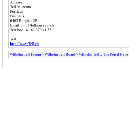
Adresse:
Tell-Museum
Postfach
Postplatz
6463 Bürglen UR
Email: info@tellmuseum.ch
Telefon: +41 41 870 41 55
Tell
http://www.Tell.ch
Wilhelm Tell Forum
>
Wilhelm Tell Board
>
Wilhelm Tell :: The Portal News