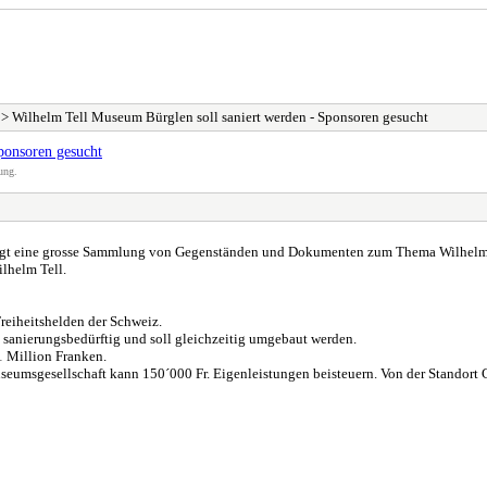
> Wilhelm Tell Museum Bürglen soll saniert werden - Sponsoren gesucht
ponsoren gesucht
ung.
ergt eine grosse Sammlung von Gegenständen und Dokumenten zum Thema Wilhelm 
lhelm Tell.
eiheitshelden der Schweiz.
 sanierungsbedürftig und soll gleichzeitig umgebaut werden.
 Million Franken.
useumsgesellschaft kann 150´000 Fr. Eigenleistungen beisteuern. Von der Standor