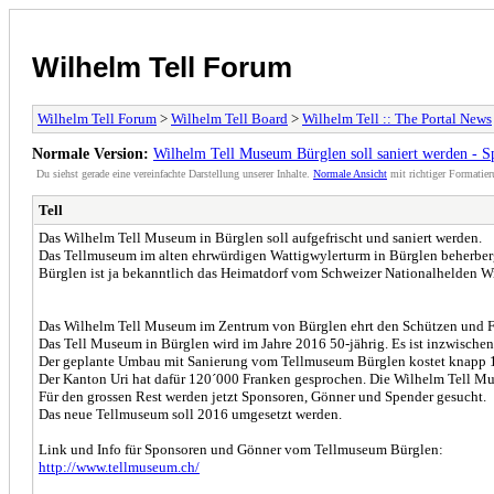
Wilhelm Tell Forum
Wilhelm Tell Forum
>
Wilhelm Tell Board
>
Wilhelm Tell :: The Portal News
Normale Version:
Wilhelm Tell Museum Bürglen soll saniert werden - S
Du siehst gerade eine vereinfachte Darstellung unserer Inhalte.
Normale Ansicht
mit richtiger Formatier
Tell
Das Wilhelm Tell Museum in Bürglen soll aufgefrischt und saniert werden.
Das Tellmuseum im alten ehrwürdigen Wattigwylerturm in Bürglen beherb
Bürglen ist ja bekanntlich das Heimatdorf vom Schweizer Nationalhelden Wi
Das Wilhelm Tell Museum im Zentrum von Bürglen ehrt den Schützen und Fr
Das Tell Museum in Bürglen wird im Jahre 2016 50-jährig. Es ist inzwischen
Der geplante Umbau mit Sanierung vom Tellmuseum Bürglen kostet knapp 1
Der Kanton Uri hat dafür 120´000 Franken gesprochen. Die Wilhelm Tell M
Für den grossen Rest werden jetzt Sponsoren, Gönner und Spender gesucht.
Das neue Tellmuseum soll 2016 umgesetzt werden.
Link und Info für Sponsoren und Gönner vom Tellmuseum Bürglen:
http://www.tellmuseum.ch/