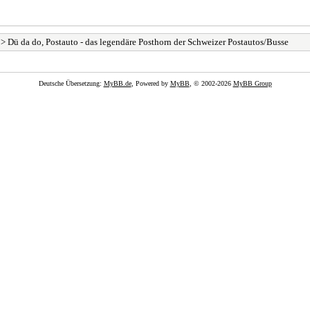
> Dü da do, Postauto - das legendäre Posthorn der Schweizer Postautos/Busse
Deutsche Übersetzung:
MyBB.de
, Powered by
MyBB
, © 2002-2026
MyBB Group