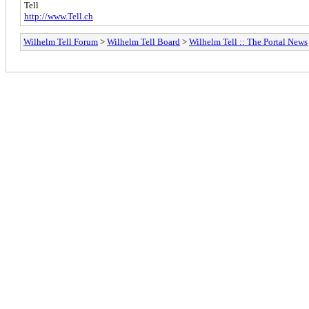
Tell
http://www.Tell.ch
Wilhelm Tell Forum
>
Wilhelm Tell Board
>
Wilhelm Tell :: The Portal News