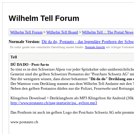
Wilhelm Tell Forum
Wilhelm Tell Forum
>
Wilhelm Tell Board
>
Wilhelm Tell :: The Portal News
Normale Version:
Dü da do, Postauto - das legendäre Posthorn der Schw
Du siehst gerade eine vereinfachte Darstellung unserer Inhalte.
Normale Ansicht
mit richtiger Formatier
Tell
DÜ DA DO - Post-Au-to
So tönt es in den Schweizer Alpen vor jeder Spitzkehre oder unübersichtlic
Gemeint sind die gelben Schweizer Postautos der "PostAuto Schweiz AG" 
Nur die wenigsten wissen, dass dieser bekannter
"Dü da do" Dreiklang aus 
Der Warnton vom Dreiklang stammt aus dem Wilhelm Tell Andante mit den Tö
Neben den gelben Postautos dürfen nur die Polizei, Feuerwehr und Rettung
Klingelton Download > Dreiklanghorn als MP3 Klingelton für Android (30k
http://www.postauto.ch/pag-startseite/pa...gelton.mp3
Das Posthorn ist auch im gelben Logo der PostAuto Schweiz AG sehr promine
www postauto.ch