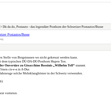
> Dü da do, Postauto - das legendäre Posthorn der Schweizer Postautos/Busse
eizer Postautos/Busse
ung.
hen Stelle von Bergstrassen wo nicht gekreuzt werden kann.
mit dem typischen DÜ-DA-DO Posthorn Hupen Ton.
der Ouvertüre zu Gioacchino Rossinis „Wilhelm Tell“
stammt.
nen cis-e-a in A-Dur.
sfahrzeuge solche Mehrklanghörner in der Schweiz verwenden.
b):
nt vertreten.