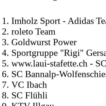
Imholz Sport - Adidas T
roleto Team
Goldwurst Power
Sportgruppe "Rigi" Gers
www.laui-stafette.ch - 
SC Bannalp-Wolfenschie
VC Ibach
SC Flühli
KTV-Illgau