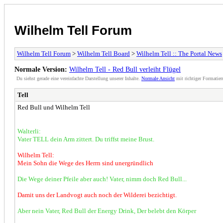
Wilhelm Tell Forum
Wilhelm Tell Forum
>
Wilhelm Tell Board
>
Wilhelm Tell :: The Portal News
Normale Version:
Wilhelm Tell - Red Bull verleiht Flügel
Du siehst gerade eine vereinfachte Darstellung unserer Inhalte.
Normale Ansicht
mit richtiger Formatier
Tell
Red Bull und Wilhelm Tell
Walterli:
Vater TELL dein Arm zittert. Du triffst meine Brust.
Wilhelm Tell:
Mein Sohn die Wege des Herrn sind unergründlich
Die Wege deiner Pfeile aber auch! Vater, nimm doch Red Bull...
Damit uns der Landvogt auch noch der Wilderei bezichtigt.
Aber nein Vater, Red Bull der Energy Drink, Der belebt den Körper