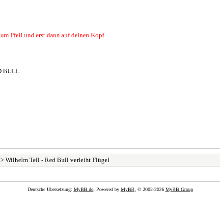
zum Pfeil und erst dann auf deinen Kopf
RED BULL
> Wilhelm Tell - Red Bull verleiht Flügel
Deutsche Übersetzung:
MyBB.de
, Powered by
MyBB
, © 2002-2026
MyBB Group