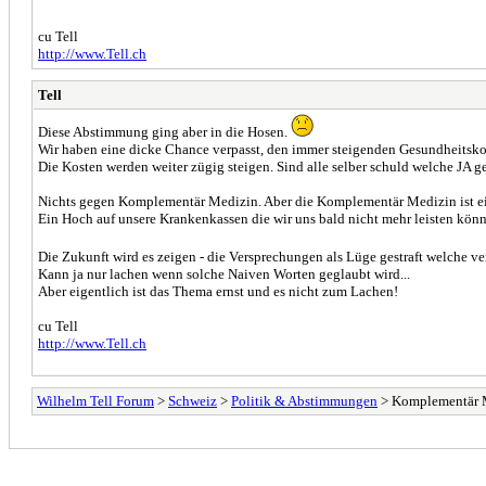
cu Tell
http://www.Tell.ch
Tell
Diese Abstimmung ging aber in die Hosen.
Wir haben eine dicke Chance verpasst, den immer steigenden Gesundheitskost
Die Kosten werden weiter zügig steigen. Sind alle selber schuld welche JA 
Nichts gegen Komplementär Medizin. Aber die Komplementär Medizin ist ein 
Ein Hoch auf unsere Krankenkassen die wir uns bald nicht mehr leisten kön
Die Zukunft wird es zeigen - die Versprechungen als Lüge gestraft welche 
Kann ja nur lachen wenn solche Naiven Worten geglaubt wird...
Aber eigentlich ist das Thema ernst und es nicht zum Lachen!
cu Tell
http://www.Tell.ch
Wilhelm Tell Forum
>
Schweiz
>
Politik & Abstimmungen
> Komplementär Me