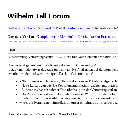
Wilhelm Tell Forum
Wilhelm Tell Forum
>
Schweiz
>
Politik & Abstimmungen
> Komplementär Me
Normale Version:
Komplementär Medizin? > Krankenkassen Prämie steigt
Du siehst gerade eine vereinfachte Darstellung unserer Inhalte.
Normale Ansicht
mit richtiger Formatier
Tell
Abstimmung Verfassungsartikel << Zukunft mit Komplementär Medizin >>
Immer wird gejammert: "Die Krankenkassen Prämien steigen".
Jetzt kann jeder etwas dagegen tun. Einfach NEIN stimmen bei der komme
werden wieder und wieder steigen. Das kann's ja nicht sein!
- Nicht immer nur Jammern „Die Krankenkassen Prämien steigen sch
- Neue Leistungen wie die Komplementärmedizin ziehen automatisch e
- Zudem was hat ein solcher Text überhaupt in der Verfassung verlore
- Die Abstimmungsfrage hätte lauten müssen: Wollt Ihr wieder höhe
hundertprozentig, obwohl dies von den Befürwortern vehement bestrit
– Wer die Komplementärmedizin in Anspruch nimmt soll’s selber beza
Deshalb stimme ich überzeugt NEIN am 17.Mai 09