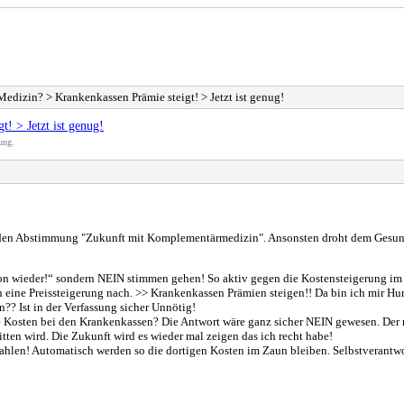
dizin? > Krankenkassen Prämie steigt! > Jetzt ist genug!
! > Jetzt ist genug!
ung.
nden Abstimmung "Zukunft mit Komplementärmedizin". Ansonsten droht dem Gesund
on wieder!“ sondern NEIN stimmen gehen! So aktiv gegen die Kostensteigerung i
ine Preissteigerung nach. >> Krankenkassen Prämien steigen!! Da bin ich mir Hun
n?? Ist in der Verfassung sicher Unnötig!
re Kosten bei den Krankenkassen? Die Antwort wäre ganz sicher NEIN gewesen. Der
ten wird. Die Zukunft wird es wieder mal zeigen das ich recht habe!
hlen! Automatisch werden so die dortigen Kosten im Zaun bleiben. Selbstverantwo