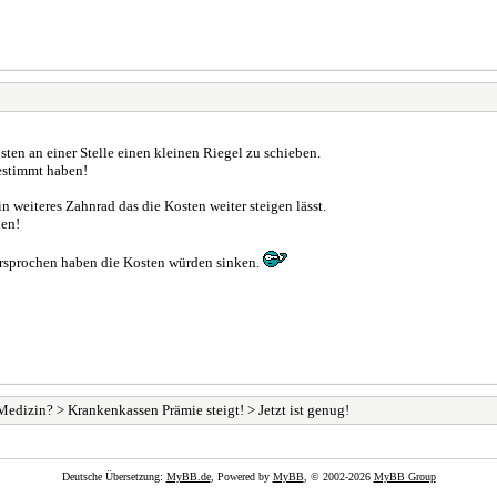
en an einer Stelle einen kleinen Riegel zu schieben.
gestimmt haben!
weiteres Zahnrad das die Kosten weiter steigen lässt.
nen!
versprochen haben die Kosten würden sinken.
dizin? > Krankenkassen Prämie steigt! > Jetzt ist genug!
Deutsche Übersetzung:
MyBB.de
, Powered by
MyBB
, © 2002-2026
MyBB Group